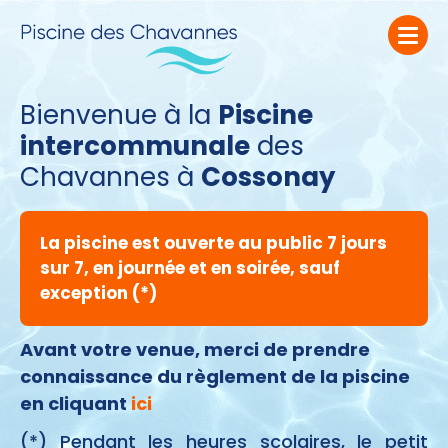
Bienvenue à la
Piscine
intercommunale
des
Chavannes à
Cossonay
La piscine est ouverte au public
7 jours
sur 7,
en journée et en soirée, sauf
exception (*)
Avant votre venue, merci de prendre
connaissance du règlement de la piscine
en cliquant
ici
(*) Pendant les heures scolaires, le petit