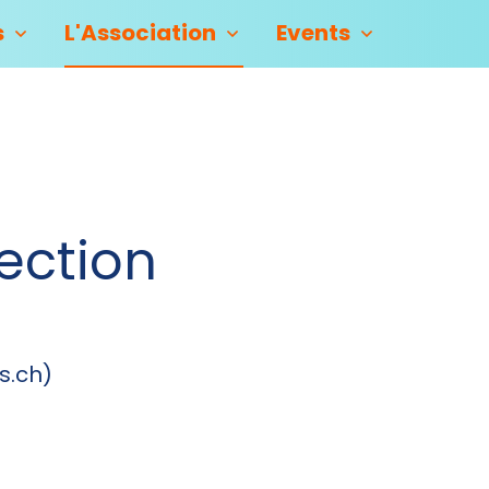
s
L'Association
Events
ection
s.ch)