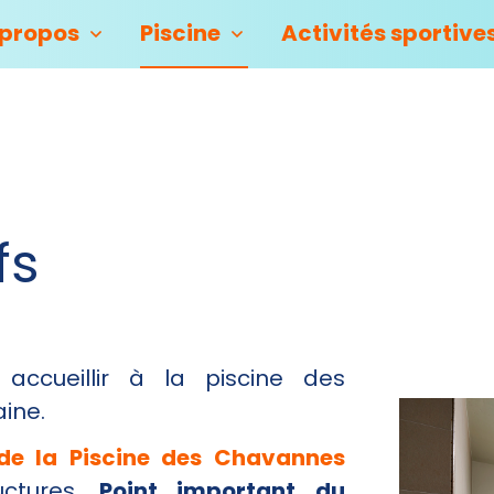
 propos
Piscine
Activités sportive
fs
accueillir à la piscine des
aine.
de la Piscine des Chavannes
uctures.
P
oint important du