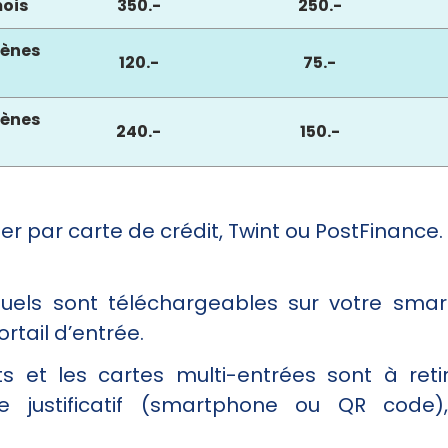
ois
350.-
250.-
ènes
120.-
75.-
ènes
240.-
150.-
er par carte de crédit, Twint ou PostFinance.
viduels sont téléchargeables sur votre sma
rtail d’entrée.
 et les cartes multi-entrées sont à retir
re justificatif (smartphone ou QR code)