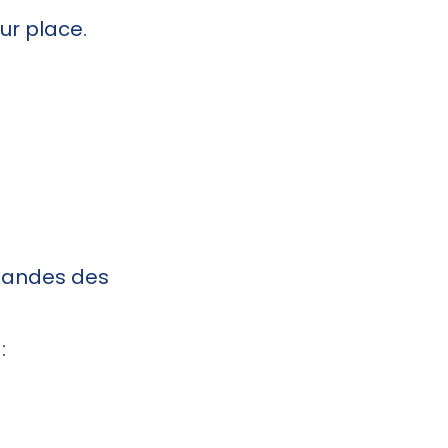
sur place.
mandes des
: