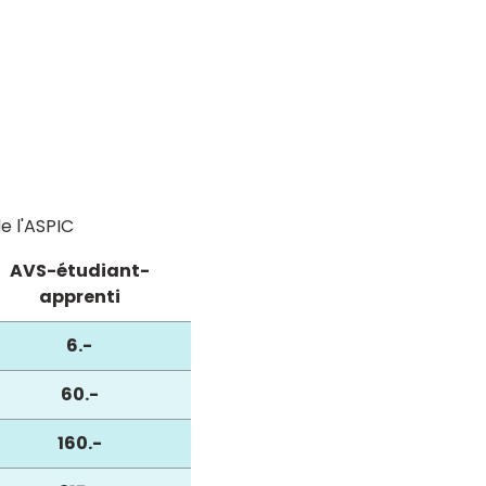
e l'ASPIC
AVS-étudiant-
apprenti
6.-
60.-
160.-