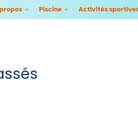
 propos
Piscine
Activités sportive
assés