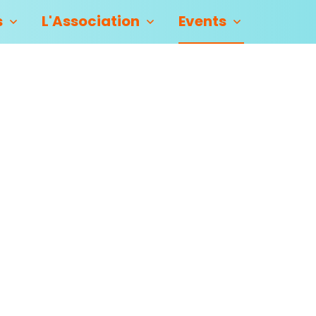
s
L'Association
Events